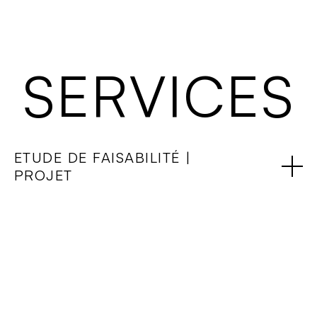
projets
équipe
LB PLANIFICATION SÀRL
services
contact
SERVICES
ETUDE DE FAISABILITÉ |
PROJET
Etude de faisabilité
Chaque projet débute par une étape essentielle : l’étude de
faisabilité.
Cette phase nous permet d’évaluer la viabilité de votre projet
sur les plans réglementaire, technique et financier, afin de
poser des bases solides avant toute démarche de
construction.