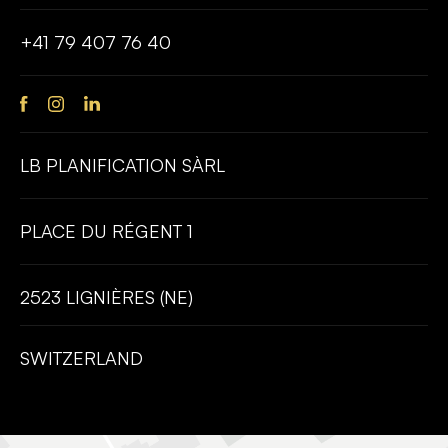
Nous vérifions l’ensemble des factures et établissons un
décompte final complet, garantissant une gestion financière
+41 79 407 76 40
rigoureuse et transparente jusqu’à la clôture du projet.
LB PLANIFICATION SÀRL
PLACE DU RÉGENT 1
2523 LIGNIÈRES (NE)
SWITZERLAND