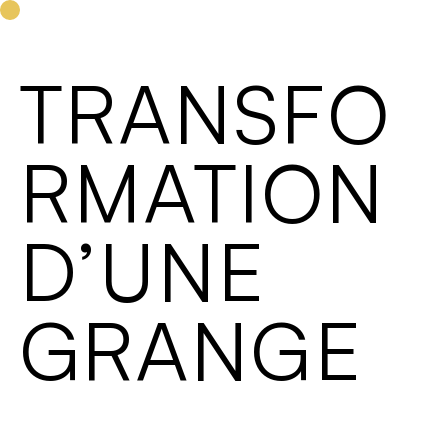
projets
équipe
LB PLANIFICATION SÀRL
services
contact
TRANSFO
RMATION
D’UNE
GRANGE