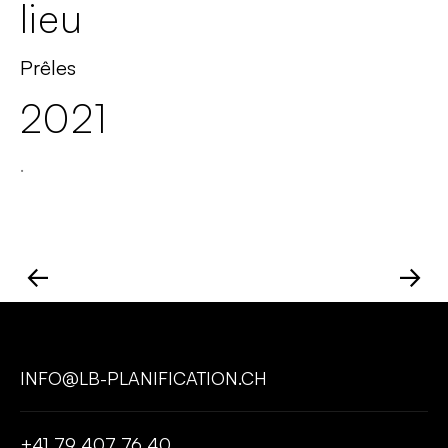
lieu
Prêles
2021
.
←
→
INFO@LB-PLANIFICATION.CH
+41 79 407 76 40