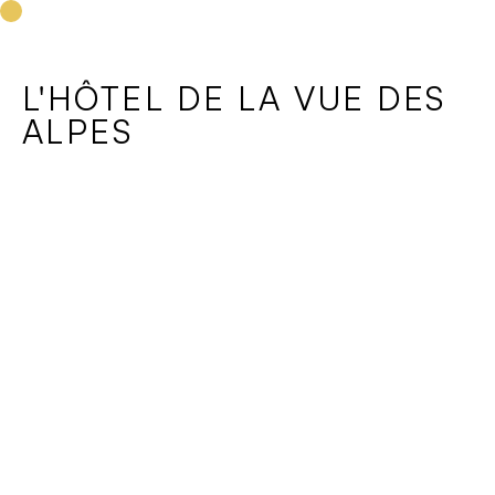
projets
équipe
LB PLANIFICATION SÀRL
services
contact
L'HÔTEL DE LA VUE DES
ALPES