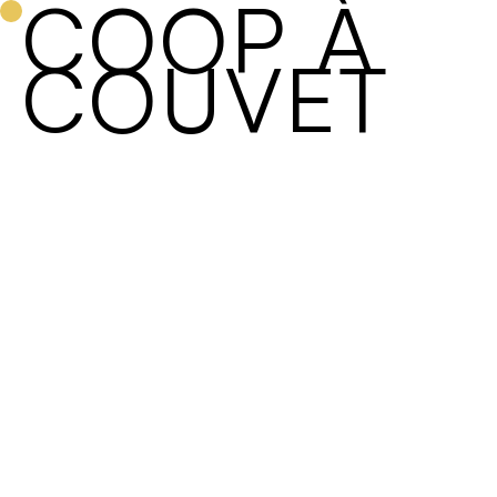
COOP À
projets
équipe
LB PLANIFICATION SÀRL
COUVET
services
contact