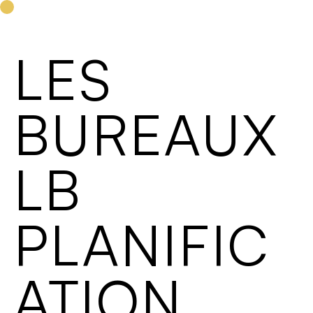
projets
équipe
LB PLANIFICATION SÀRL
services
contact
LES
BUREAUX
LB
PLANIFIC
ATION